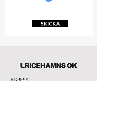
SKICKA
ADRESS
SANATORIESKOGEN 949
523 33 Ulricehamn
Bankgiro:
981-1316
Swish:
1232861912
Org.nr:
865500-3328
EMAIL
info@ulricehamnsok.se