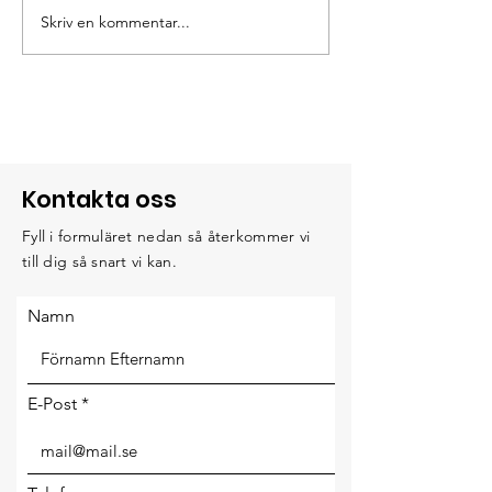
Skriv en kommentar...
Intensivkurs i
orientering
Kontakta oss
Fyll i formuläret nedan så återkommer vi
till dig så snart vi kan.
Namn
E-Post