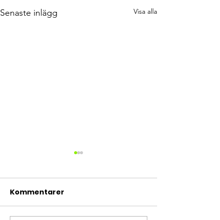
Visa alla
Senaste inlägg
Kommentarer
Nu drar vi igå