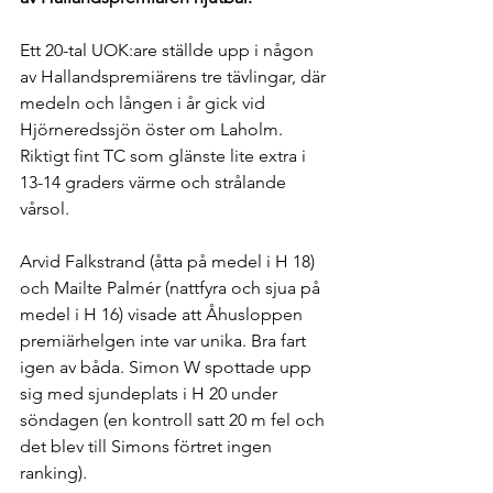
Ett 20-tal UOK:are ställde upp i någon 
av Hallandspremiärens tre tävlingar, där 
medeln och lången i år gick vid 
Hjörneredssjön öster om Laholm. 
Riktigt fint TC som glänste lite extra i 
13-14 graders värme och strålande 
vårsol. 
Arvid Falkstrand (åtta på medel i H 18) 
och Mailte Palmér (nattfyra och sjua på 
medel i H 16) visade att Åhusloppen 
premiärhelgen inte var unika. Bra fart 
igen av båda. Simon W spottade upp 
sig med sjundeplats i H 20 under 
söndagen (en kontroll satt 20 m fel och 
det blev till Simons förtret ingen 
ranking).