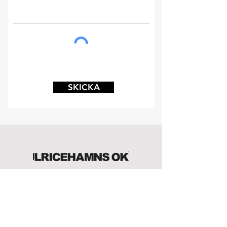
SKICKA
ADRESS
SANATORIESKOGEN 949
523 33 Ulricehamn
Bankgiro:
981-1316