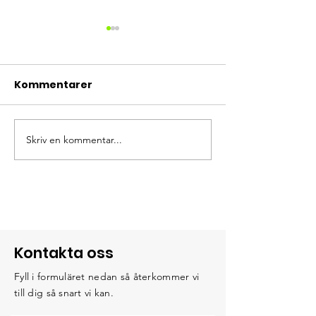
Kommentarer
Nu drar vi igå
Skriv en kommentar...
Intensivkurs i
orientering
Kontakta oss
Fyll i formuläret nedan så återkommer vi
till dig så snart vi kan.