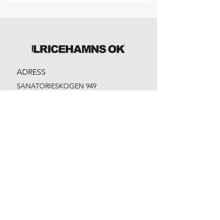
ADRESS
SANATORIESKOGEN 949
523 33 Ulricehamn
Bankgiro:
981-1316
Swish:
1232861912
Org.nr:
865500-3328
EMAIL
info@ulricehamnsok.se
Facebook