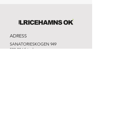
ADRESS
SANATORIESKOGEN 949
523 33 Ulricehamn
Bankgiro:
981-1316
Swish:
1232861912
Org.nr:
865500-3328
EMAIL
info@ulricehamnsok.se
Facebook