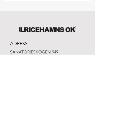
ADRESS
SANATORIESKOGEN 949
523 33 Ulricehamn
Bankgiro:
981-1316
Swish:
1232861912
Org.nr:
865500-3328
EMAIL
info@ulricehamnsok.se
Facebook