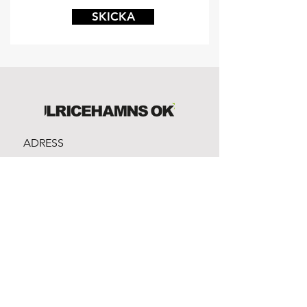
SKICKA
ADRESS
SANATORIESKOGEN 949
523 33 Ulricehamn
Bankgiro:
981-1316
Swish:
1232861912
Org.nr:
865500-3328
EMAIL
info@ulricehamnsok.se