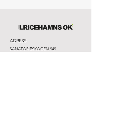
ADRESS
SANATORIESKOGEN 949
523 33 Ulricehamn
Bankgiro:
981-1316
Swish:
1232861912
Org.nr:
865500-3328
EMAIL
info@ulricehamnsok.se
Facebook