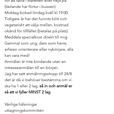
för att tävla i stafetten eller heja på 
(tävlande har förtur i bussen)
Middag bokad lördag kväll kl 19:00.
Tidigare år har det funnits kött och 
vegetariskt att välja mellan, kostnad 
okänd för tillfället (betalas på plats). 
Meddela specialkost direkt till mig.
Gammal som ung, dam som herre, 
erfaren orienterare eller nybörjare, alla 
kan vara med!
Anmälan är inte bindande utan en 
intresseanmälan till en början.
Jag har satt anmälningsstopp till 24/8 
det är då vi behöver bestämma om vi 
ska ha 1 eller 2 lag, 
så in och anmäl er 
så att vi fyller MINST 2 lag 
Vänliga hälsningar 
uttagningskommittén