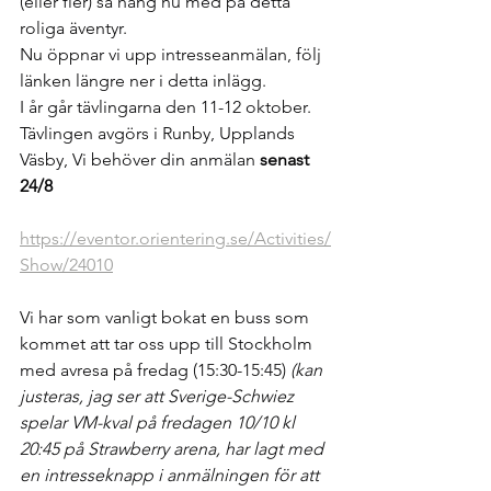
(eller fler) så häng nu med på detta 
roliga äventyr.
Nu öppnar vi upp intresseanmälan, följ 
länken längre ner i detta inlägg.
I år går tävlingarna den 11-12 oktober. 
Tävlingen avgörs i Runby, Upplands 
Väsby, Vi behöver din anmälan 
senast 
24/8
https://eventor.orientering.se/Activities/
Show/24010
Vi har som vanligt bokat en buss som 
kommet att tar oss upp till Stockholm 
med avresa på fredag (15:30-15:45)
 (kan 
justeras, jag ser att Sverige-Schwiez 
spelar VM-kval på fredagen 10/10 kl 
20:45 på Strawberry arena, har lagt med 
en intresseknapp i anmälningen för att 