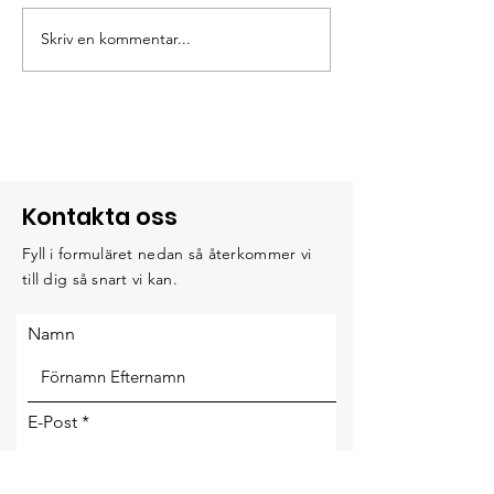
Nu drar vi igå
Skriv en kommentar...
Intensivkurs i
orientering
Kontakta oss
Fyll i formuläret nedan så återkommer vi
till dig så snart vi kan.
Namn
E-Post