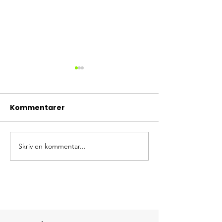
Kommentarer
Nu drar vi igå
Skriv en kommentar...
Intensivkurs i
orientering