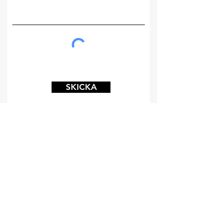
SKICKA
ADRESS
SANATORIESKOGEN 949
523 33 Ulricehamn
Bankgiro:
981-1316