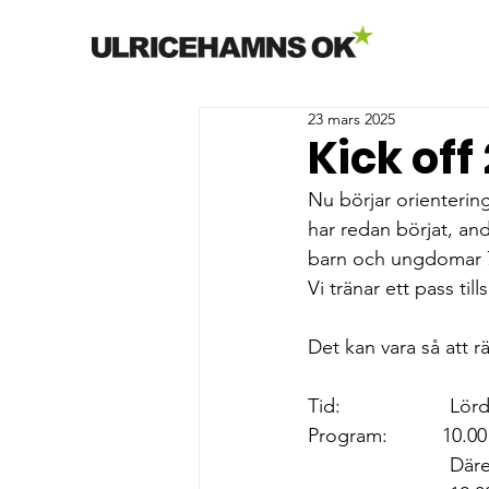
23 mars 2025
Kick off
Nu börjar orienterin
har redan börjat, and
barn och ungdomar 7-
Vi tränar ett pass ti
Det kan vara så att r
Tid:                    
Program:          10.
                         