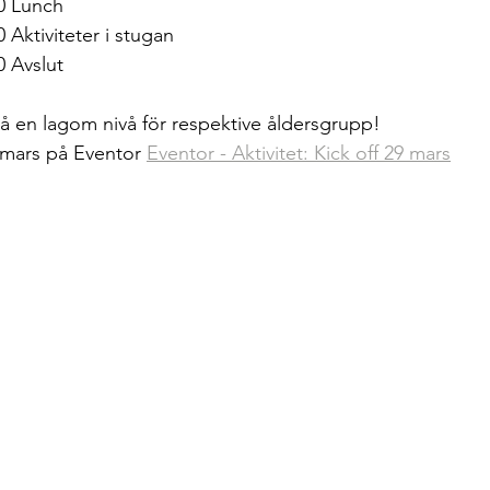
2.00 Lunch
13.00 Aktiviteter i stugan
.00 Avslut
 på en lagom nivå för respektive åldersgrupp!
 mars på Eventor 
Eventor - Aktivitet: Kick off 29 mars