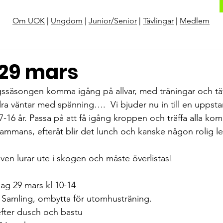
Om UOK
|
Ungdom
|
Junior/Senior
|
Tävlingar
|
Medlem
 29 mars
gssäsongen komma igång på allvar, med träningar och täv
ra väntar med spänning….  Vi bjuder nu in till en uppstarts
16 år. Passa på att få igång kroppen och träffa alla kom
llsammans, efteråt blir det lunch och kanske någon rolig le
även lurar ute i skogen och måste överlistas!
Lördag 29 mars kl 10-14
00 Samling, ombytta för utomhusträning.
 Därefter dusch och bastu