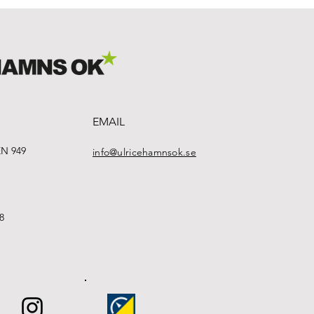
EMAIL
N 949
info@ulricehamnsok.se
8