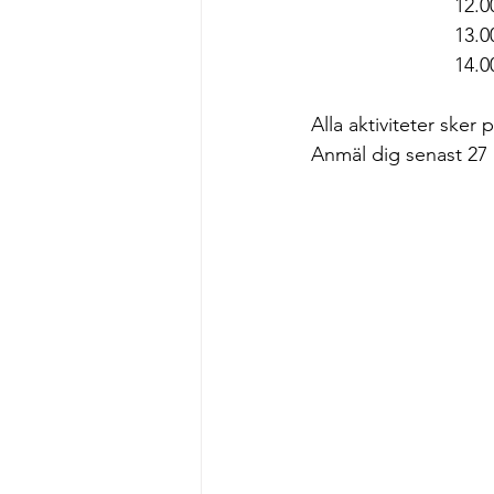
                          1
                          
                          14
Alla aktiviteter sker
Anmäl dig senast 27