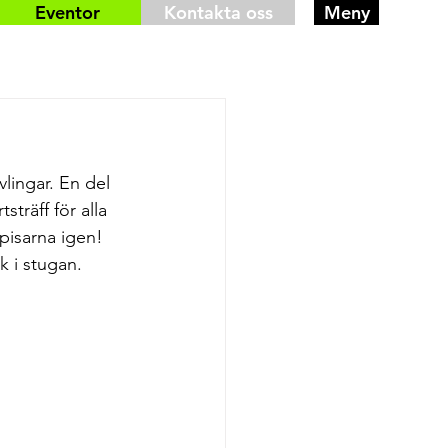
Eventor
Kontakta oss
Meny
lingar. En del 
träff för alla 
pisarna igen! 
k i stugan.