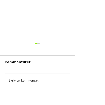
Kommentarer
Nu drar vi igå
Skriv en kommentar...
Intensivkurs i
orientering