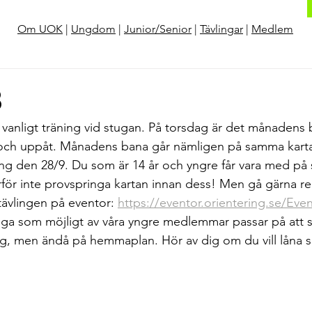
Om UOK
|
Ungdom
|
Junior/Senior
|
Tävlingar
|
Medlem
8
 vanligt träning vid stugan. På torsdag är det månadens
r och uppåt. Månadens bana går nämligen på samma kart
ing den 28/9. Du som är 14 år och yngre får vara med på s
ärför inte provspringa kartan innan dess! Men gå gärna r
 tävlingen på eventor: 
https://eventor.orientering.se/Ev
ga som möjligt av våra yngre medlemmar passar på att s
rräng, men ändå på hemmaplan. Hör av dig om du vill låna 