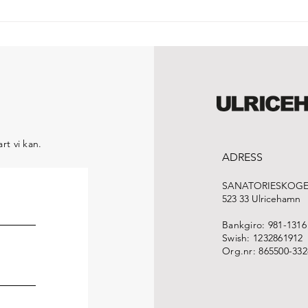
man träna och orientera på egen
hulle
hand, det finns många roliga
komma
tävlingar och
träni
rt vi kan.
ADRESS
SANATORIESKOGE
523 33 Ulricehamn
Bankgiro: 981-1316
Swish: 1232861912
Org.nr: 865500-332