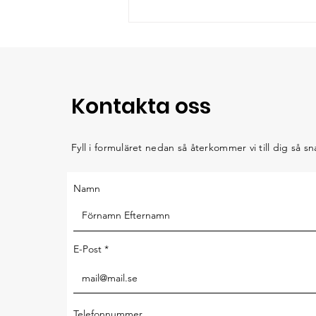
som möjligt tar chansen att vara
del av den gemenskapen (och
det känns
Kontakta oss
Fyll i formuläret nedan så återkommer vi till dig så sna
Namn
E-Post
Telefonnummer