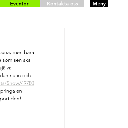
Eventor
Kontakta oss
Meny
 bana, men bara 
a som sen ska 
jälva 
edan nu in och 
ents/Show/49780
pringa en 
sportiden!