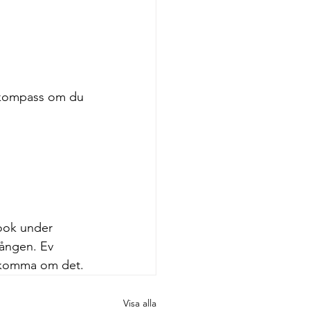
d kompass om du 
ook under 
ången. Ev 
erkomma om det.
Visa alla