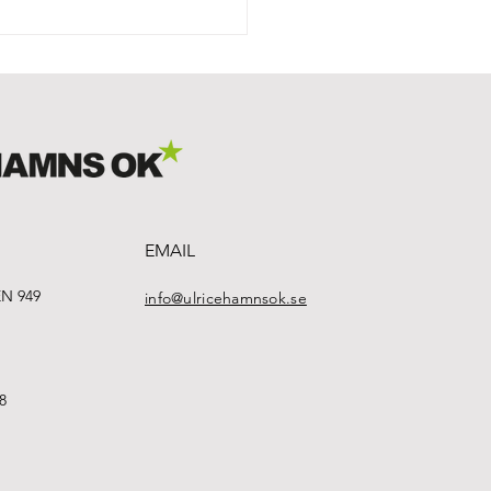
r om buller! Men den
nde veckan är det vanlig
ng vid stu
EMAIL
N 949
info@ulricehamnsok.se
8