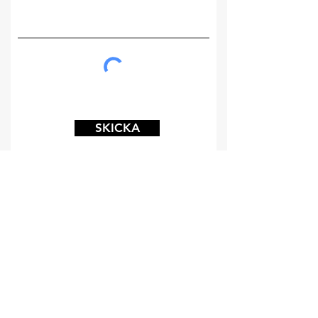
SKICKA
ADRESS
SANATORIESKOGEN 949
523 33 Ulricehamn